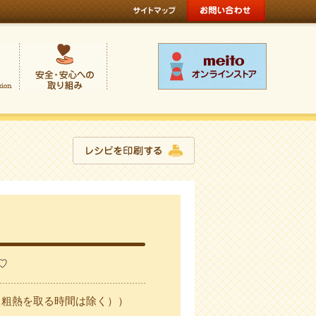
♡
と粗熱を取る時間は除く））