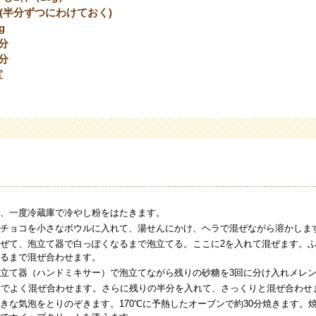
g(半分ずつにわけておく)
g
分
分
宜
、一度冷蔵庫で冷やし粉をはたきます。
チョコを小さなボウルに入れて、湯せんにかけ、ヘラで混ぜながら溶かしま
ぜて、泡立て器で白っぽくなるまで泡立てる。ここに2を入れて混ぜます。
るまで混ぜ合わせます。
立て器（ハンドミキサー）で泡立てながら残りの砂糖を3回に分け入れメレ
ラでよく混ぜ合わせます。さらに残りの半分を入れて、さっくりと混ぜ合わせ
きな気泡をとりのぞきます。170℃に予熱したオーブンで約30分焼きます。