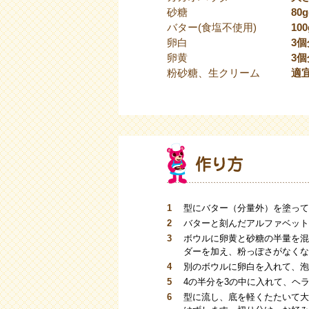
砂糖
80
バター(食塩不使用)
100
卵白
3個
卵黄
3個
粉砂糖、生クリーム
適
1
型にバター（分量外）を塗って
2
バターと刻んだアルファベット
3
ボウルに卵黄と砂糖の半量を混
ダーを加え、粉っぽさがなくな
4
別のボウルに卵白を入れて、泡
5
4の半分を3の中に入れて、ヘ
6
型に流し、底を軽くたたいて大