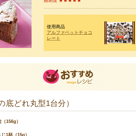
難易度 ★★★★★
使用商品
アルファベットチョコ
レート
mの底どれ丸型1台分）
粒（156g）
じ1杯（15g）